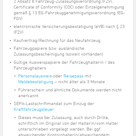
2 Absatz 8 Fahrzeug-Zulassungsverordnung (FZV),
Certificate of Conformity (COC) oder Einzelgenehmigung
gemäß § 13 EG-Fahrzeuggenehmigungsverordnung (EG-
FGV)
elektronische Versicherungsbestätigung (eVB) nach § 23
(FZV)
Kaufvertrag/Rechnung für das Neufahrzeug
Fahrzeugpapiere bzw. ausländische
Zulassungsbescheinigung (soweit vorhanden)
Gültige Ausweispapiere der Fahrzeughalterin / des
Fahrzeughalters
Personalausweis
oder
Reisepass
mit
Meldebestätigung
– nicht älter als 3 Monate
Führerschein und ähnliche Dokumente werden nicht
anerkannt
SEPA-Lastschriftmandat zum Einzug der
Kraftfahrzeugsteuer
Dieses muss bei Zulassung, auch durch Dritte,
schriftlich im Original von der Halterin/vom Halter
unterschrieben vorgelegt werden. Bei ggf.
abweichender Kontoinhaberin/abweichendem