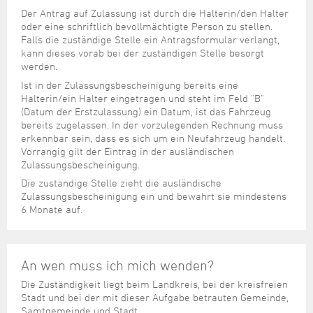
Steuer- und Abgabenangelegenheiten
Schulkindergarten
Schule
Wirtschaftsstruktur
Kulturzentrum Pumpwerk
Der Antrag auf Zulassung ist durch die Halterin/den Halter
Formulare
Regionale Kooperationen
Stadt Wilhelmshaven
Unterkünfte
Umwelt-, Natur- und Klimaschutz
Stadtarchiv
oder eine schriftlich bevollmächtigte Person zu stellen.
Sterbefall
Maritime Meile
Falls die zuständige Stelle ein Antragsformular verlangt,
Online-Terminvergabe
Unternehmensnachfolge
Verkehr und Mobilität
Stadtbibliothek
kann dieses vorab bei der zuständigen Stelle besorgt
Studium
Museen und Ausstellungen
Politik & Verwaltung
Unterstützung für ExistenzgründerInnen
werden.
Wohnen, Bauen
Volkshochschule
Umzug und Neubürger
Schiffe, Häfen und Meer erleben
Ist in der Zulassungsbescheinigung bereits eine
Pressemitteilungen
Zukunftsregion JadeBay
Wahlen
Weiterbildung
Halterin/ein Halter eingetragen und steht im Feld "B"
Wohnen und Verbrauchen
Sportangebot
Ratsinformationssystem
(Datum der Erstzulassung) ein Datum, ist das Fahrzeug
bereits zugelassen. In der vorzulegenden Rechnung muss
Städtepartnerschaften
Städtische Dienststellen
erkennbar sein, dass es sich um ein Neufahrzeug handelt.
Stadtpark
Vorrangig gilt der Eintrag in der ausländischen
Stadtrecht
Zulassungsbescheinigung.
Tag des offenen Denkmals
Telefonverzeichnis
Die zuständige Stelle zieht die ausländische
Veranstaltungsorte
Zulassungsbescheinigung ein und bewahrt sie mindestens
6 Monate auf.
An wen muss ich mich wenden?
Die Zuständigkeit liegt beim Landkreis, bei der kreisfreien
Stadt und bei der mit dieser Aufgabe betrauten Gemeinde,
Samtgemeinde und Stadt.