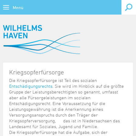
Menü
Bürgerservice
Themen
Wirtschaft, Forschung & Bildung
Übersicht
Lebenslagen
Wirtschaftsstandort
Tourismus & Freizeit
Behinderung
Übersicht
Übersicht
Verwaltung online
Wirtschaftsförderung
Tourismus
Kontrast
Bildung
Ausweis und Pass
CTW - Container Terminal Wilhelmshaven
Kriegsopferfürsorge
Übersicht
Übersicht
Übersicht
Forschung & Bildung
Veranstaltungskalender
Gesundheit
Bauen
Gewerbeflächen
Die Kriegsopferfürsorge ist Teil des sozialen
Ausschreibungen, Vergaben
Ansprechpartner
Stadtporträt
Entschädigungsrechts
. Sie wird im Hinblick auf die größte
Kirche, Religion
Übersicht
Übersicht
Daten und Fakten
Kultur und Freizeit
Fahrzeug und Verkehr
Gewerbeimmobilien
Gruppe der Leistungsberechtigten so genannt, umfasst
Bundes-/Landesbehörden
BIWAQ V
Sehenswürdigkeiten
Kriminalprävention
Forschung und Lehre
Heutige Veranstaltungen
aber alle Fürsorgeleistungen im sozialen
Familie und Kinder
Hafenbereiche und Terminals
Übersicht
Übersicht
Jobs, Karriere
Beflaggungskalender
Finanzierungshilfen
Prospektmaterial
Entschädigungsrecht. Eine Voraussetzung für die
Notrufe/Notdienste
Jade Hochschule
Vorschau 7 Tage
Leistungsgewährung ist die Anerkennung eines
Geburt
Infrastruktur
Archiv
Freizeithinweise
Bauleitplanung
Infomaterial und Links
Übersicht
Gezeitenkalender
Bundeswehr
Versorgungsanspruchs durch den Träger der
Senioren
Musikschule
Vorschau 1 Monat
Heirat und Partnerschaft
Regionalmanagement Strukturwandel Kohleausstieg
Datenkatalog
Informationsparcours Revolution 18/19
Kriegsopferversorgung, das ist in Niedersachsen das
Dienstleistungen von A bis Z
KMU-Programm
Stellenausschreibungen der Stadt
Großveranstaltungen
Landesamt für Soziales, Jugend und Familie.
Soziales
Schulen
Ruhestand und Alter
Standortdaten
Statistische Veröffentlichungen
Kultureinrichtungen
Die Kriegsopferfürsorge hat die Aufgabe, sich der
Elektronisches Amtsblatt für die Stadt Wilhelmshaven
Krisenhilfe
Ausbildung & Studium
Tourist-Card