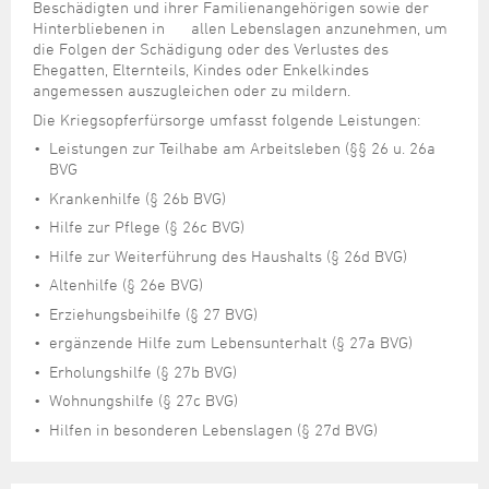
Steuer- und Abgabenangelegenheiten
Schulkindergarten
Beschädigten und ihrer Familienangehörigen sowie der
Schule
Wirtschaftsstruktur
Kulturzentrum Pumpwerk
Formulare
Regionale Kooperationen
Stadt Wilhelmshaven
Unterkünfte
Hinterbliebenen in allen Lebenslagen anzunehmen, um
Umwelt-, Natur- und Klimaschutz
Stadtarchiv
die Folgen der Schädigung oder des Verlustes des
Sterbefall
Maritime Meile
Online-Terminvergabe
Unternehmensnachfolge
Ehegatten, Elternteils, Kindes oder Enkelkindes
Verkehr und Mobilität
Stadtbibliothek
Studium
Museen und Ausstellungen
angemessen auszugleichen oder zu mildern.
Politik & Verwaltung
Unterstützung für ExistenzgründerInnen
Wohnen, Bauen
Volkshochschule
Die Kriegsopferfürsorge umfasst folgende Leistungen:
Umzug und Neubürger
Schiffe, Häfen und Meer erleben
Pressemitteilungen
Zukunftsregion JadeBay
Wahlen
Weiterbildung
Leistungen zur Teilhabe am Arbeitsleben (§§ 26 u. 26a
Wohnen und Verbrauchen
Sportangebot
BVG
Ratsinformationssystem
Städtepartnerschaften
Krankenhilfe (§ 26b BVG)
Städtische Dienststellen
Hilfe zur Pflege (§ 26c BVG)
Stadtpark
Stadtrecht
Hilfe zur Weiterführung des Haushalts (§ 26d BVG)
Tag des offenen Denkmals
Telefonverzeichnis
Altenhilfe (§ 26e BVG)
Veranstaltungsorte
Erziehungsbeihilfe (§ 27 BVG)
ergänzende Hilfe zum Lebensunterhalt (§ 27a BVG)
Erholungshilfe (§ 27b BVG)
Wohnungshilfe (§ 27c BVG)
Hilfen in besonderen Lebenslagen (§ 27d BVG)