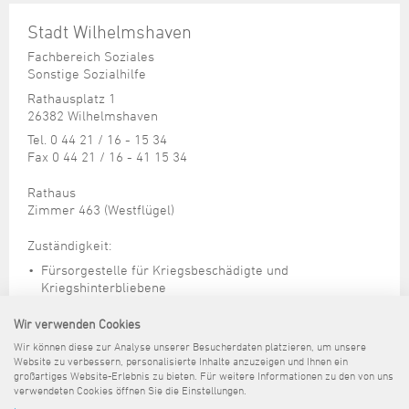
Stadt Wilhelmshaven
Fachbereich Soziales
Sonstige Sozialhilfe
Rathausplatz 1
26382 Wilhelmshaven
Tel. 0 44 21 / 16 - 15 34
Fax 0 44 21 / 16 - 41 15 34
Rathaus
Zimmer 463 (Westflügel)
Zuständigkeit:
Fürsorgestelle für Kriegsbeschädigte und
Kriegshinterbliebene
Beratung nach dem Opferentschädigungsgesetz
Wir verwenden Cookies
Eingliederungshilfe / Behindertengerechter Umbau von
Wir können diese zur Analyse unserer Besucherdaten platzieren, um unsere
Wohnraum
Website zu verbessern, personalisierte Inhalte anzuzeigen und Ihnen ein
großartiges Website-Erlebnis zu bieten. Für weitere Informationen zu den von uns
verwendeten Cookies öffnen Sie die Einstellungen.