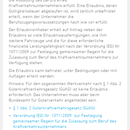
Steuer- und Abgabenangelegenheiten
Schulkindergarten
Schule
Wirtschaftsstruktur
Kulturzentrum Pumpwerk
Kraftverkehrsunternehmers erfüllt. Eine Erlaubnis, deren
Formulare
Regionale Kooperationen
Stadt Wilhelmshaven
Unterkünfte
Umwelt-, Natur- und Klimaschutz
Stadtarchiv
Gültigkeitsdauer abgelaufen ist, wird zeitlich unbefristet
Sterbefall
Maritime Meile
erteilt, wenn der Unternehmer die
Online-Terminvergabe
Unternehmensnachfolge
Verkehr und Mobilität
Stadtbibliothek
Berufszugangsvoraussetzungen nach wie vor erfüllt.
Studium
Museen und Ausstellungen
Politik & Verwaltung
Unterstützung für ExistenzgründerInnen
Wohnen, Bauen
Volkshochschule
Der Erlaubnisinhaber erhält auf Antrag neben der
Umzug und Neubürger
Schiffe, Häfen und Meer erleben
Erlaubnis so viele Erlaubnisausfertigungen, wie ihm
Pressemitteilungen
Zukunftsregion JadeBay
Wahlen
Weiterbildung
weitere Fahrzeuge und die für diese erforderliche
Wohnen und Verbrauchen
Sportangebot
Ratsinformationssystem
finanzielle Leistungsfähigkeit nach der Verordnung (EG) Nr.
1071/2009 zur Festlegung gemeinsamer Regeln für die
Städtepartnerschaften
Städtische Dienststellen
Zulassung zum Beruf des Kraftverkehrsunternehmers zur
Stadtpark
Verfügung stehen.
Stadtrecht
Die Erlaubnis kann befristet, unter Bedingungen oder mit
Tag des offenen Denkmals
Telefonverzeichnis
Auflagen erteilt werden.
Veranstaltungsorte
Hinweis: Für den sogenannten Werkverkehr nach § 1 Abs. 2
Güterkraftverkehrsgesetz (GüKG) ist keine Erlaubnis
erforderlich. Das Unternehmen muss aber beim
Bundesamt für Güterverkehr angemeldet sein.
§ 1 Abs. 2 Güterkraftverkehrsgesetz (GüKG)
Verordnung (EG) Nr. 1071/2009 zur Festlegung
gemeinsamer Regeln für die Zulassung zum Beruf des
Kraftverkehrsunternehmers