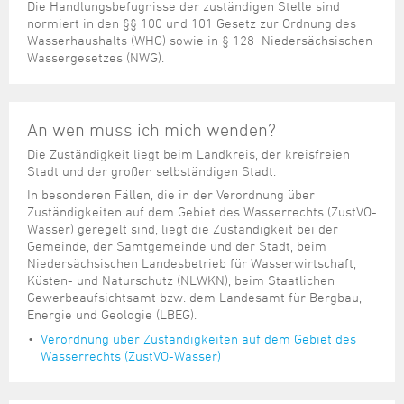
Steuer- und Abgabenangelegenheiten
Schulkindergarten
Die Handlungsbefugnisse der zuständigen Stelle sind
Schule
Wirtschaftsstruktur
Kulturzentrum Pumpwerk
Formulare
Regionale Kooperationen
Stadt Wilhelmshaven
Unterkünfte
normiert in den §§ 100 und 101 Gesetz zur Ordnung des
Umwelt-, Natur- und Klimaschutz
Stadtarchiv
Wasserhaushalts (WHG) sowie in § 128 Niedersächsischen
Sterbefall
Maritime Meile
Online-Terminvergabe
Unternehmensnachfolge
Wassergesetzes (NWG).
Verkehr und Mobilität
Stadtbibliothek
Studium
Museen und Ausstellungen
Politik & Verwaltung
Unterstützung für ExistenzgründerInnen
Wohnen, Bauen
Volkshochschule
Umzug und Neubürger
Schiffe, Häfen und Meer erleben
Pressemitteilungen
Zukunftsregion JadeBay
Wahlen
Weiterbildung
An wen muss ich mich wenden?
Wohnen und Verbrauchen
Sportangebot
Ratsinformationssystem
Die Zuständigkeit liegt beim Landkreis, der kreisfreien
Städtepartnerschaften
Stadt und der großen selbständigen Stadt.
Städtische Dienststellen
Stadtpark
In besonderen Fällen, die in der Verordnung über
Stadtrecht
Zuständigkeiten auf dem Gebiet des Wasserrechts (ZustVO-
Tag des offenen Denkmals
Wasser) geregelt sind, liegt die Zuständigkeit bei der
Telefonverzeichnis
Gemeinde, der Samtgemeinde und der Stadt, beim
Veranstaltungsorte
Niedersächsischen Landesbetrieb für Wasserwirtschaft,
Küsten- und Naturschutz (NLWKN), beim Staatlichen
Gewerbeaufsichtsamt bzw. dem Landesamt für Bergbau,
Energie und Geologie (LBEG).
Verordnung über Zuständigkeiten auf dem Gebiet des
Wasserrechts (ZustVO-Wasser)