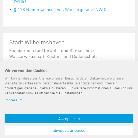
(WHG)
§ 128 Niedersächsisches Wassergesetz (NWG)
Stadt Wilhelmshaven
Fachbereich für Umwelt- und Klimaschutz
Wasserwirtschaft, Küsten- und Bodenschutz
Freiligrathstraße 420
26386 Wilhelmshaven
Wir verwenden Cookies
Wir können diese zur Analyse unserer Besucherdaten platzieren, um unsere
Gebäude B
Website zu verbessern, personalisierte Inhalte anzuzeigen und Ihnen ein
großartiges Website-Erlebnis zu bieten. Für weitere Informationen zu den von uns
verwendeten Cookies öffnen Sie die Einstellungen.
Impressum
Sitemap
Kontakt
Impressum
Datenschutz
Barrierefreiheit
Pressemeldungen
Akzeptieren
Individuell anpassen