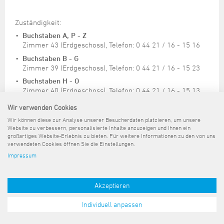
Zuständigkeit:
Buchstaben A, P
- Z
Zimmer 43 (Erdgeschoss), Telefon: 0 44 21 / 16 -
15 16
Buchstaben B
- G
Zimmer 39 (Erdgeschoss), Telefon: 0 44 21 / 16 - 15 23
Buchstaben H
- O
Zimmer 40 (Erdgeschoss), Telefon: 0 44 21 / 16 - 15 13
Wir verwenden Cookies
Sprechzeiten:
Wir können diese zur Analyse unserer Besucherdaten platzieren, um unsere
Terminvereinbarung per E-Mail
Website zu verbessern, personalisierte Inhalte anzuzeigen und Ihnen ein
großartiges Website-Erlebnis zu bieten. Für weitere Informationen zu den von uns
verwendeten Cookies öffnen Sie die Einstellungen.
Impressum
Sitemap
Kontakt
Impressum
Datenschutz
Barrierefreiheit
Pressemeldungen
Akzeptieren
Individuell anpassen