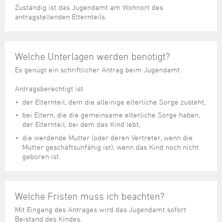
Steuer- und Abgabenangelegenheiten
Schulkindergarten
Schule
Wirtschaftsstruktur
Kulturzentrum Pumpwerk
Zuständig ist das Jugendamt am Wohnort des
Formulare
Regionale Kooperationen
Stadt Wilhelmshaven
Unterkünfte
antragstellenden Elternteils.
Umwelt-, Natur- und Klimaschutz
Stadtarchiv
Sterbefall
Maritime Meile
Online-Terminvergabe
Unternehmensnachfolge
Verkehr und Mobilität
Stadtbibliothek
Studium
Museen und Ausstellungen
Politik & Verwaltung
Unterstützung für ExistenzgründerInnen
Wohnen, Bauen
Volkshochschule
Welche Unterlagen werden benötigt?
Umzug und Neubürger
Schiffe, Häfen und Meer erleben
Pressemitteilungen
Zukunftsregion JadeBay
Wahlen
Weiterbildung
Es genügt ein schriftlicher Antrag beim Jugendamt.
Wohnen und Verbrauchen
Sportangebot
Ratsinformationssystem
Städtepartnerschaften
Antragsberechtigt ist
Städtische Dienststellen
der Elternteil, dem die alleinige elterliche Sorge zusteht,
Stadtpark
Stadtrecht
bei Eltern, die die gemeinsame elterliche Sorge haben,
Tag des offenen Denkmals
der Elternteil, bei dem das Kind lebt,
Telefonverzeichnis
die werdende Mutter (oder deren Vertreter, wenn die
Veranstaltungsorte
Mutter geschäftsunfähig ist), wenn das Kind noch nicht
geboren ist.
Welche Fristen muss ich beachten?
Mit Eingang des Antrages wird das Jugendamt sofort
Beistand des Kindes.