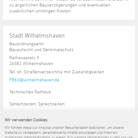
zu ärgerlichen Bauverzögerungen und eventuellen
zusätzlichen unnötigen Kosten.
Stadt Wilhelmshaven
Bauordnungsamt
Bauaufsicht und Denkmalschutz
Rathausplatz 9
26382 Wilhelmshaven
Tel. sh. Straßenverzeichnis mit Zuständigkeiten
FB63@wilhelmshaven.de
Technisches Rathaus
Sprechzeiten: Sprechzeiten:
Montags und donnerstags von 8.30 Uhr bis 12.30 Uhr und
14.00 bis 15:30 Uhr
Wir verwenden Cookies
Termine außerhalb der genannten Zeiten können im
Wir können diese zur Analyse unserer Besucherdaten platzieren, um unsere
Einzelfall telefonisch vereinbart werden.
Website zu verbessern, personalisierte Inhalte anzuzeigen und Ihnen ein
großartiges Website-Erlebnis zu bieten. Für weitere Informationen zu den von uns