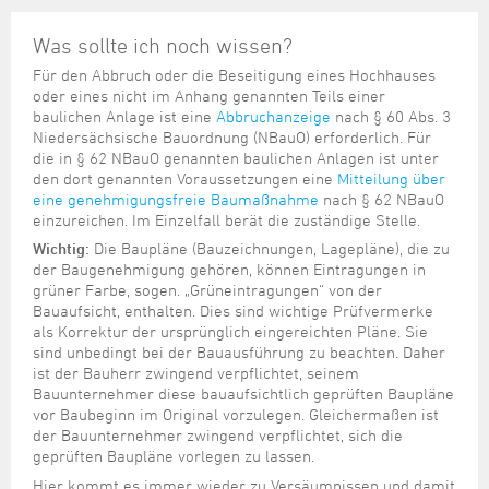
Was sollte ich noch wissen?
Für den Abbruch oder die Beseitigung eines Hochhauses
oder eines nicht im Anhang genannten Teils einer
baulichen Anlage ist eine
Abbruchanzeige
nach § 60 Abs. 3
Niedersächsische Bauordnung (NBauO) erforderlich. Für
die in § 62 NBauO genannten baulichen Anlagen ist unter
den dort genannten Voraussetzungen eine
Mitteilung über
eine genehmigungsfreie Baumaßnahme
nach § 62 NBauO
einzureichen. Im Einzelfall berät die zuständige Stelle.
Wichtig:
Die Baupläne (Bauzeichnungen, Lagepläne), die zu
der Baugenehmigung gehören, können Eintragungen in
grüner Farbe, sogen. „Grüneintragungen“ von der
Bauaufsicht, enthalten. Dies sind wichtige Prüfvermerke
als Korrektur der ursprünglich eingereichten Pläne. Sie
sind unbedingt bei der Bauausführung zu beachten. Daher
ist der Bauherr zwingend verpflichtet, seinem
Bauunternehmer diese bauaufsichtlich geprüften Baupläne
vor Baubeginn im Original vorzulegen. Gleichermaßen ist
der Bauunternehmer zwingend verpflichtet, sich die
geprüften Baupläne vorlegen zu lassen.
Hier kommt es immer wieder zu Versäumnissen und damit