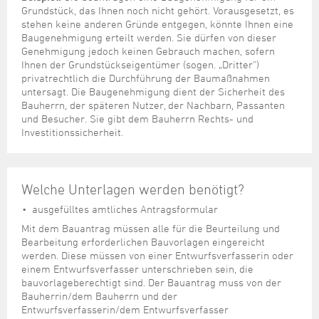
Steuer- und Abgabenangelegenheiten
Schulkindergarten
Schule
Wirtschaftsstruktur
Kulturzentrum Pumpwerk
Grundstück, das Ihnen noch nicht gehört. Vorausgesetzt, es
Formulare
Regionale Kooperationen
Stadt Wilhelmshaven
Unterkünfte
stehen keine anderen Gründe entgegen, könnte Ihnen eine
Umwelt-, Natur- und Klimaschutz
Stadtarchiv
Sterbefall
Maritime Meile
Baugenehmigung erteilt werden. Sie dürfen von dieser
Online-Terminvergabe
Unternehmensnachfolge
Verkehr und Mobilität
Stadtbibliothek
Genehmigung jedoch keinen Gebrauch machen, sofern
Studium
Museen und Ausstellungen
Ihnen der Grundstückseigentümer (sogen. „Dritter“)
Politik & Verwaltung
Unterstützung für ExistenzgründerInnen
Wohnen, Bauen
Volkshochschule
privatrechtlich die Durchführung der Baumaßnahmen
Umzug und Neubürger
Schiffe, Häfen und Meer erleben
Pressemitteilungen
Zukunftsregion JadeBay
untersagt. Die Baugenehmigung dient der Sicherheit des
Wahlen
Weiterbildung
Wohnen und Verbrauchen
Sportangebot
Bauherrn, der späteren Nutzer, der Nachbarn, Passanten
Ratsinformationssystem
und Besucher. Sie gibt dem Bauherrn Rechts- und
Städtepartnerschaften
Investitionssicherheit.
Städtische Dienststellen
Stadtpark
Stadtrecht
Tag des offenen Denkmals
Telefonverzeichnis
Welche Unterlagen werden benötigt?
Veranstaltungsorte
ausgefülltes amtliches Antragsformular
Mit dem Bauantrag müssen alle für die Beurteilung und
Bearbeitung erforderlichen Bauvorlagen eingereicht
werden. Diese müssen von einer Entwurfsverfasserin oder
einem Entwurfsverfasser unterschrieben sein, die
bauvorlageberechtigt sind. Der Bauantrag muss von der
Bauherrin/dem Bauherrn und der
Entwurfsverfasserin/dem Entwurfsverfasser