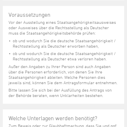
Steuer- und Abgabenangelegenheiten
Schulkindergarten
Schule
Wirtschaftsstruktur
Kulturzentrum Pumpwerk
Formulare
Regionale Kooperationen
Stadt Wilhelmshaven
Unterkünfte
Umwelt-, Natur- und Klimaschutz
Stadtarchiv
Sterbefall
Maritime Meile
Voraussetzungen
Online-Terminvergabe
Unternehmensnachfolge
Verkehr und Mobilität
Stadtbibliothek
Vor der Ausstellung eines Staatsangehörigkeitsausweises
Studium
Museen und Ausstellungen
Politik & Verwaltung
Unterstützung für ExistenzgründerInnen
oder Ausweises über die Rechtsstellung als Deutscher
Wohnen, Bauen
Volkshochschule
Umzug und Neubürger
Schiffe, Häfen und Meer erleben
muss die Staatsangehörigkeitsbehörde prüfen:
Pressemitteilungen
Zukunftsregion JadeBay
Wahlen
Weiterbildung
ob und wodurch Sie die deutsche Staatsangehörigkeit /
Wohnen und Verbrauchen
Sportangebot
Ratsinformationssystem
Rechtsstellung als Deutscher erworben haben,
Städtepartnerschaften
ob und wodurch Sie die deutsche Staatsangehörigkeit /
Städtische Dienststellen
Rechtsstellung als Deutscher etwa verloren haben.
Stadtpark
Stadtrecht
Außer den Angaben zu Ihrer Person sind auch Angaben
Tag des offenen Denkmals
über die Personen erforderlich, von denen Sie Ihre
Telefonverzeichnis
Staatsangehörigkeit ableiten. Welche Personen dies
Veranstaltungsorte
jeweils sind, können Sie dem Antragsformular entnehmen.
Bitte lassen Sie sich bei der Ausfüllung des Antrags von
der Behörde beraten, wenn Unklarheiten bestehen.
Welche Unterlagen werden benötigt?
Zum Beweis oder zur Glaubhaftmachung, dass Sie und ggf.