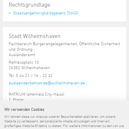
Rechtsgrundlage
Staatsangehörigkeitsgesetz (StAG)
Stadt Wilhelmshaven
Fachbereich Bürgerangelegenheiten, Öffentliche Sicherheit
und Ordnung
Ausländeramt
Rathausplatz 10
26382 Wilhelmshaven
Tel. 0 44 21 / 16 - 32 32
auslaenderbehoerde@wilhelmshaven.de
RATRiUM (ehemals City-Haus)
1. Etage
Wir verwenden Cookies
Sprechzeiten:
Wir können diese zur Analyse unserer Besucherdaten platzieren, um unsere
nach Terminvereinbarung
Website zu verbessern, personalisierte Inhalte anzuzeigen und Ihnen ein
großartiges Website-Erlebnis zu bieten. Für weitere Informationen zu den von uns