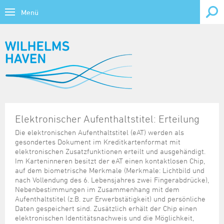
Menü
Bürgerservice
Themen
Wirtschaft, Forschung & Bildung
Übersicht
Lebenslagen
Wirtschaftsstandort
Tourismus & Freizeit
Behinderung
Übersicht
Übersicht
Verwaltung online
Wirtschaftsförderung
Tourismus
Kontrast
Bildung
Ausweis und Pass
CTW - Container Terminal Wilhelmshaven
Elektronischer Aufenthaltstitel: Erteilung
Übersicht
Übersicht
Übersicht
Forschung & Bildung
Veranstaltungskalender
Gesundheit
Bauen
Gewerbeflächen
Die elektronischen Aufenthaltstitel (eAT) werden als
Ausschreibungen, Vergaben
Ansprechpartner
Stadtporträt
gesondertes Dokument im Kreditkartenformat mit
Kirche, Religion
Übersicht
Übersicht
Daten und Fakten
Kultur und Freizeit
Fahrzeug und Verkehr
Gewerbeimmobilien
elektronischen Zusatzfunktionen erteilt und ausgehändigt.
Bundes-/Landesbehörden
BIWAQ V
Sehenswürdigkeiten
Kriminalprävention
Forschung und Lehre
Heutige Veranstaltungen
Im Karteninneren besitzt der eAT einen kontaktlosen Chip,
Familie und Kinder
Hafenbereiche und Terminals
Übersicht
Übersicht
Jobs, Karriere
Beflaggungskalender
Finanzierungshilfen
Prospektmaterial
auf dem biometrische Merkmale (Merkmale: Lichtbild und
Notrufe/Notdienste
Jade Hochschule
Vorschau 7 Tage
nach Vollendung des 6. Lebensjahres zwei Fingerabdrücke),
Geburt
Infrastruktur
Archiv
Freizeithinweise
Bauleitplanung
Infomaterial und Links
Übersicht
Gezeitenkalender
Bundeswehr
Nebenbestimmungen im Zusammenhang mit dem
Senioren
Musikschule
Vorschau 1 Monat
Heirat und Partnerschaft
Regionalmanagement Strukturwandel Kohleausstieg
Datenkatalog
Informationsparcours Revolution 18/19
Aufenthaltstitel (z.B. zur Erwerbstätigkeit) und persönliche
Dienstleistungen von A bis Z
KMU-Programm
Stellenausschreibungen der Stadt
Großveranstaltungen
Daten gespeichert sind. Zusätzlich erhält der Chip einen
Soziales
Schulen
Ruhestand und Alter
Standortdaten
Statistische Veröffentlichungen
Kultureinrichtungen
elektronischen Identitätsnachweis und die Möglichkeit,
Elektronisches Amtsblatt für die Stadt Wilhelmshaven
Krisenhilfe
Ausbildung & Studium
Tourist-Card