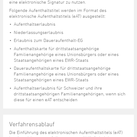
Steuer- und Abgabenangelegenheiten
Schulkindergarten
eine elektronische Signatur zu nutzen.
Schule
Wirtschaftsstruktur
Kulturzentrum Pumpwerk
Formulare
Regionale Kooperationen
Stadt Wilhelmshaven
Unterkünfte
Folgende Aufenthaltstitel werden im Format des
Umwelt-, Natur- und Klimaschutz
Stadtarchiv
Sterbefall
Maritime Meile
elektronische Aufenthaltstitels (eAT) ausgestellt:
Online-Terminvergabe
Unternehmensnachfolge
Verkehr und Mobilität
Stadtbibliothek
Aufenthaltserlaubnis
Studium
Museen und Ausstellungen
Politik & Verwaltung
Unterstützung für ExistenzgründerInnen
Wohnen, Bauen
Volkshochschule
Niederlassungserlaubnis
Umzug und Neubürger
Schiffe, Häfen und Meer erleben
Pressemitteilungen
Zukunftsregion JadeBay
Erlaubnis zum Daueraufenthalt-EG
Wahlen
Weiterbildung
Wohnen und Verbrauchen
Sportangebot
Ratsinformationssystem
Aufenthaltskarte für drittstaatsangehörige
Familienangehörige eines Unionsbürgers oder eines
Städtepartnerschaften
Städtische Dienststellen
Staatsangehörigen eines EWR-Staats
Stadtpark
Stadtrecht
Daueraufenthaltskarte für drittstaatsangehörige
Familienangehörige eines Unionsbürgers oder eines
Tag des offenen Denkmals
Telefonverzeichnis
Staatsangehörigen eines EWR-Staats
Veranstaltungsorte
Aufenthaltserlaubnis für Schweizer und ihre
drittstaatsangehörigen Familienangehörigen, wenn sich
diese für einen eAT entscheiden
Verfahrensablauf
Die Einführung des elektronischen Aufenthaltstitels (eAT)