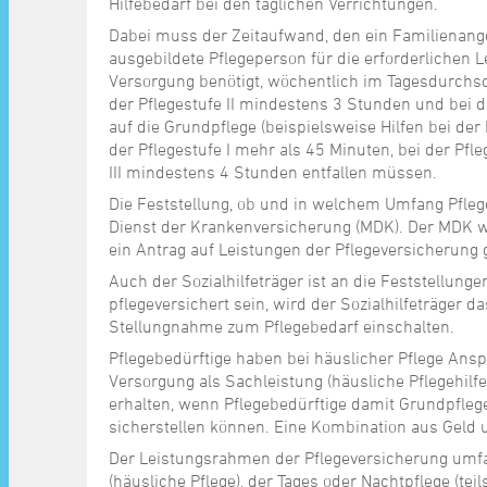
Hilfebedarf bei den täglichen Verrichtungen.
Dabei muss der Zeitaufwand, den ein Familienangeh
ausgebildete Pflegeperson für die erforderlichen 
Versorgung benötigt, wöchentlich im Tagesdurchsch
der Pflegestufe II mindestens 3 Stunden und bei d
auf die Grundpflege (beispielsweise Hilfen bei der 
der Pflegestufe I mehr als 45 Minuten, bei der Pfl
III mindestens 4 Stunden entfallen müssen.
Die Feststellung, ob und in welchem Umfang Pflege
Dienst der Krankenversicherung (MDK). Der MDK w
ein Antrag auf Leistungen der Pflegeversicherung g
Auch der Sozialhilfeträger ist an die Feststellun
pflegeversichert sein, wird der Sozialhilfeträger 
Stellungnahme zum Pflegebedarf einschalten.
Pflegebedürftige haben bei häuslicher Pflege Ans
Versorgung als Sachleistung (häusliche Pflegehilfe)
erhalten, wenn Pflegebedürftige damit Grundpfleg
sicherstellen können. Eine Kombination aus Geld u
Der Leistungsrahmen der Pflegeversicherung umfa
(häusliche Pflege), der Tages oder Nachtpflege (teil