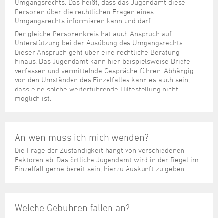
Steuer- und Abgabenangelegenheiten
Schulkindergarten
Umgangsrechts. Das heißt, dass das Jugendamt diese
Schule
Wirtschaftsstruktur
Kulturzentrum Pumpwerk
Personen über die rechtlichen Fragen eines
Formulare
Regionale Kooperationen
Stadt Wilhelmshaven
Unterkünfte
Umwelt-, Natur- und Klimaschutz
Stadtarchiv
Umgangsrechts informieren kann und darf.
Sterbefall
Maritime Meile
Online-Terminvergabe
Unternehmensnachfolge
Verkehr und Mobilität
Stadtbibliothek
Der gleiche Personenkreis hat auch Anspruch auf
Studium
Museen und Ausstellungen
Unterstützung bei der Ausübung des Umgangsrechts.
Politik & Verwaltung
Unterstützung für ExistenzgründerInnen
Wohnen, Bauen
Volkshochschule
Dieser Anspruch geht über eine rechtliche Beratung
Umzug und Neubürger
Schiffe, Häfen und Meer erleben
Pressemitteilungen
Zukunftsregion JadeBay
hinaus. Das Jugendamt kann hier beispielsweise Briefe
Wahlen
Weiterbildung
verfassen und vermittelnde Gespräche führen. Abhängig
Wohnen und Verbrauchen
Sportangebot
Ratsinformationssystem
von den Umständen des Einzelfalles kann es auch sein,
Städtepartnerschaften
dass eine solche weiterführende Hilfestellung nicht
Städtische Dienststellen
möglich ist.
Stadtpark
Stadtrecht
Tag des offenen Denkmals
Telefonverzeichnis
Veranstaltungsorte
An wen muss ich mich wenden?
Die Frage der Zuständigkeit hängt von verschiedenen
Faktoren ab. Das örtliche Jugendamt wird in der Regel im
Einzelfall gerne bereit sein, hierzu Auskunft zu geben.
Welche Gebühren fallen an?