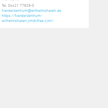
Tel. 04421 77828-0
foerderzentrum@wilhelmshaven.de
https://foerderzentrum-
wilhelmshaven.jimdofree.com/