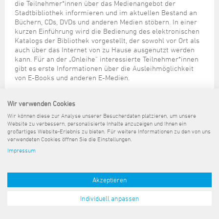
Steuer- und Abgabenangelegenheiten
Schulkindergarten
die Teilnehmer*innen über das Medienangebot der
Schule
Wirtschaftsstruktur
Kulturzentrum Pumpwerk
Formulare
Regionale Kooperationen
Stadt Wilhelmshaven
Unterkünfte
Stadtbibliothek informieren und im aktuellen Bestand an
Umwelt-, Natur- und Klimaschutz
Stadtarchiv
Büchern, CDs, DVDs und anderen Medien stöbern. In einer
Sterbefall
Maritime Meile
Online-Terminvergabe
Unternehmensnachfolge
kurzen Einführung wird die Bedienung des elektronischen
Verkehr und Mobilität
Stadtbibliothek
Studium
Museen und Ausstellungen
Katalogs der Bibliothek vorgestellt, der sowohl vor Ort als
Politik & Verwaltung
Unterstützung für ExistenzgründerInnen
Wohnen, Bauen
Volkshochschule
auch über das Internet von zu Hause ausgenutzt werden
Umzug und Neubürger
Schiffe, Häfen und Meer erleben
kann. Für an der „Onleihe" interessierte Teilnehmer*innen
Pressemitteilungen
Zukunftsregion JadeBay
Wahlen
Weiterbildung
gibt es erste Informationen über die Ausleihmöglichkeit
Wohnen und Verbrauchen
Sportangebot
Ratsinformationssystem
von E-Books und anderen E-Medien.
Städtepartnerschaften
Im Anschluss an die Führung können sich Interessierte
Städtische Dienststellen
sofort für einen Leseausweis anmelden und Medien aus
Wir verwenden Cookies
Stadtpark
Stadtrecht
der Bibliothek entleihen.
Wir können diese zur Analyse unserer Besucherdaten platzieren, um unsere
Tag des offenen Denkmals
Website zu verbessern, personalisierte Inhalte anzuzeigen und Ihnen ein
Telefonverzeichnis
großartiges Website-Erlebnis zu bieten. Für weitere Informationen zu den von uns
Veranstaltungsorte
verwendeten Cookies öffnen Sie die Einstellungen.
Sitemap
Kontakt
Impressum
Datenschutz
Barrierefreiheit
Impressum
Pressemeldungen
Akzeptieren
Individuell anpassen