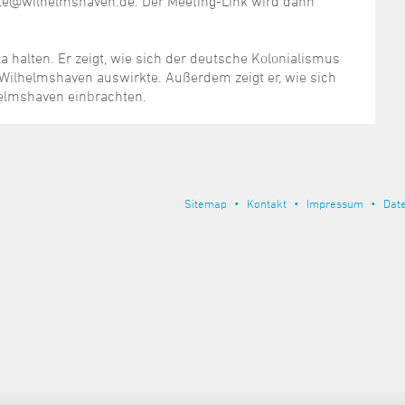
agte@wilhelmshaven.de. Der Meeting-Link wird dann
la halten. Er zeigt, wie sich der deutsche Kolonialismus
 Wilhelmshaven auswirkte. Außerdem zeigt er, wie sich
helmshaven einbrachten.
Sitemap
Kontakt
Impressum
Dat