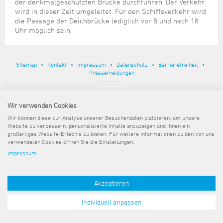
Steuer- und Abgabenangelegenheiten
Schulkindergarten
der denkmalgeschützten Brücke durchführen. Der Verkehr
Schule
Wirtschaftsstruktur
Kulturzentrum Pumpwerk
wird in dieser Zeit umgeleitet. Für den Schiffsverkehr wird
Formulare
Regionale Kooperationen
Stadt Wilhelmshaven
Unterkünfte
Umwelt-, Natur- und Klimaschutz
Stadtarchiv
die Passage der Deichbrücke lediglich vor 8 und nach 18
Sterbefall
Maritime Meile
Online-Terminvergabe
Unternehmensnachfolge
Uhr möglich sein.
Verkehr und Mobilität
Stadtbibliothek
Studium
Museen und Ausstellungen
Politik & Verwaltung
Unterstützung für ExistenzgründerInnen
Wohnen, Bauen
Volkshochschule
Umzug und Neubürger
Schiffe, Häfen und Meer erleben
Pressemitteilungen
Zukunftsregion JadeBay
Sitemap
Kontakt
Impressum
Datenschutz
Barrierefreiheit
Wahlen
Weiterbildung
Wohnen und Verbrauchen
Sportangebot
Pressemeldungen
Ratsinformationssystem
Städtepartnerschaften
Städtische Dienststellen
Wir verwenden Cookies
Stadtpark
Stadtrecht
Wir können diese zur Analyse unserer Besucherdaten platzieren, um unsere
Tag des offenen Denkmals
Website zu verbessern, personalisierte Inhalte anzuzeigen und Ihnen ein
Telefonverzeichnis
großartiges Website-Erlebnis zu bieten. Für weitere Informationen zu den von uns
Veranstaltungsorte
verwendeten Cookies öffnen Sie die Einstellungen.
Impressum
Akzeptieren
Individuell anpassen