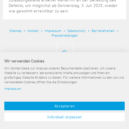
Steuer- und Abgabenangelegenheiten
Schulkindergarten
Schule
Wirtschaftsstruktur
Kulturzentrum Pumpwerk
Defekts, um möglichst ab Donnerstag, 3. Juli 2025, wieder
Formulare
Regionale Kooperationen
Stadt Wilhelmshaven
Unterkünfte
Umwelt-, Natur- und Klimaschutz
Stadtarchiv
wie gewohnt erreichbar zu sein.
Sterbefall
Maritime Meile
Online-Terminvergabe
Unternehmensnachfolge
Verkehr und Mobilität
Stadtbibliothek
Studium
Museen und Ausstellungen
Politik & Verwaltung
Unterstützung für ExistenzgründerInnen
Wohnen, Bauen
Volkshochschule
Sitemap
Kontakt
Impressum
Datenschutz
Barrierefreiheit
Umzug und Neubürger
Schiffe, Häfen und Meer erleben
Pressemeldungen
Pressemitteilungen
Zukunftsregion JadeBay
Wahlen
Weiterbildung
Wohnen und Verbrauchen
Sportangebot
Ratsinformationssystem
Städtepartnerschaften
Städtische Dienststellen
Wir verwenden Cookies
Stadtpark
Stadtrecht
Wir können diese zur Analyse unserer Besucherdaten platzieren, um unsere
Tag des offenen Denkmals
Website zu verbessern, personalisierte Inhalte anzuzeigen und Ihnen ein
Telefonverzeichnis
großartiges Website-Erlebnis zu bieten. Für weitere Informationen zu den von uns
Veranstaltungsorte
verwendeten Cookies öffnen Sie die Einstellungen.
Impressum
Akzeptieren
Individuell anpassen