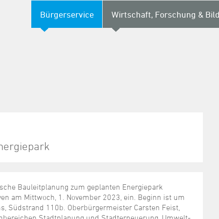
Bürgerservice
Wirtschaft, Forschung & Bil
nergiepark
tische Bauleitplanung zum geplanten Energiepark
ven am Mittwoch, 1. November 2023, ein. Beginn ist um
, Südstrand 110b. Oberbürgermeister Carsten Feist,
chbereichen Stadtplanung und Stadterneuerung, Umwelt-