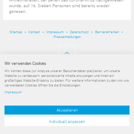
Steuer- und Abgabenangelegenheiten
Schulkindergarten
Schule
Wirtschaftsstruktur
Kulturzentrum Pumpwerk
wurde, auf 16. Sieben Personen sind bereits wieder
Formulare
Regionale Kooperationen
Stadt Wilhelmshaven
Unterkünfte
Umwelt-, Natur- und Klimaschutz
Stadtarchiv
genesen.
Sterbefall
Maritime Meile
Online-Terminvergabe
Unternehmensnachfolge
Verkehr und Mobilität
Stadtbibliothek
Studium
Museen und Ausstellungen
Politik & Verwaltung
Unterstützung für ExistenzgründerInnen
Wohnen, Bauen
Volkshochschule
Sitemap
Kontakt
Impressum
Datenschutz
Barrierefreiheit
Umzug und Neubürger
Schiffe, Häfen und Meer erleben
Pressemeldungen
Pressemitteilungen
Zukunftsregion JadeBay
Wahlen
Weiterbildung
Wohnen und Verbrauchen
Sportangebot
Ratsinformationssystem
Städtepartnerschaften
Städtische Dienststellen
Wir verwenden Cookies
Stadtpark
Stadtrecht
Wir können diese zur Analyse unserer Besucherdaten platzieren, um unsere
Tag des offenen Denkmals
Website zu verbessern, personalisierte Inhalte anzuzeigen und Ihnen ein
Telefonverzeichnis
großartiges Website-Erlebnis zu bieten. Für weitere Informationen zu den von uns
Veranstaltungsorte
verwendeten Cookies öffnen Sie die Einstellungen.
Impressum
Akzeptieren
Individuell anpassen