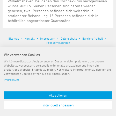
Steuer- und Abgabenangelegenheiten
Schulkindergarten
Wilhelmshaven, bei denen das Corona-Virus nachgewiesen
Schule
Wirtschaftsstruktur
Kulturzentrum Pumpwerk
wurde, auf 15. Sieben Personen sind bereits wieder
Formulare
Regionale Kooperationen
Stadt Wilhelmshaven
Unterkünfte
Umwelt-, Natur- und Klimaschutz
Stadtarchiv
genesen, zwei Personen befinden sich weiterhin in
Sterbefall
Maritime Meile
Online-Terminvergabe
Unternehmensnachfolge
stationärer Behandlung. 18 Personen befinden sich in
Verkehr und Mobilität
Stadtbibliothek
behördlich angeordneter Quarantäne.
Studium
Museen und Ausstellungen
Politik & Verwaltung
Unterstützung für ExistenzgründerInnen
Wohnen, Bauen
Volkshochschule
Umzug und Neubürger
Schiffe, Häfen und Meer erleben
Pressemitteilungen
Zukunftsregion JadeBay
Wahlen
Weiterbildung
Wohnen und Verbrauchen
Sportangebot
Sitemap
Kontakt
Impressum
Datenschutz
Barrierefreiheit
Ratsinformationssystem
Pressemeldungen
Städtepartnerschaften
Städtische Dienststellen
Wir verwenden Cookies
Stadtpark
Stadtrecht
Wir können diese zur Analyse unserer Besucherdaten platzieren, um unsere
Tag des offenen Denkmals
Website zu verbessern, personalisierte Inhalte anzuzeigen und Ihnen ein
Telefonverzeichnis
großartiges Website-Erlebnis zu bieten. Für weitere Informationen zu den von uns
Veranstaltungsorte
verwendeten Cookies öffnen Sie die Einstellungen.
Impressum
Akzeptieren
Individuell anpassen