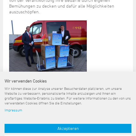
von der Verantwortung ihre Bedarfe durch eigenen
Bemühungen zu decken und dafür alle Möglichkeiten
auszuschöpfen.
Bild: Geschäftsführer Andreas Bullwinkel (links) und
Wir verwenden Cookies
Oberbürgermeister Carsten Feist (Foto: Container Terminal
Wir können diese zur Analyse unserer Besucherdaten platzieren, um unsere
Wilhelmshaven JadeWeserPort-Marketing GmbH)
Website zu verbessern, personalisierte Inhalte anzuzeigen und Ihnen ein
großartiges Website-Erlebnis zu bieten. Für weitere Informationen zu den von uns
verwendeten Cookies öffnen Sie die Einstellungen.
Impressum
Sitemap
Kontakt
Impressum
Datenschutz
Barrierefreiheit
Pressemeldungen
Akzeptieren