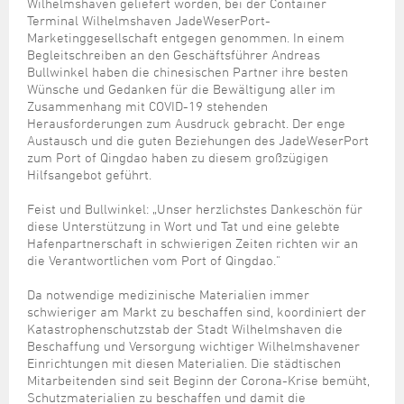
Steuer- und Abgabenangelegenheiten
Schulkindergarten
Wilhelmshaven geliefert worden, bei der Container
Schule
Wirtschaftsstruktur
Kulturzentrum Pumpwerk
Terminal Wilhelmshaven JadeWeserPort-
Formulare
Regionale Kooperationen
Stadt Wilhelmshaven
Unterkünfte
Umwelt-, Natur- und Klimaschutz
Stadtarchiv
Marketinggesellschaft entgegen genommen. In einem
Sterbefall
Maritime Meile
Online-Terminvergabe
Unternehmensnachfolge
Begleitschreiben an den Geschäftsführer Andreas
Verkehr und Mobilität
Stadtbibliothek
Bullwinkel haben die chinesischen Partner ihre besten
Studium
Museen und Ausstellungen
Politik & Verwaltung
Unterstützung für ExistenzgründerInnen
Wünsche und Gedanken für die Bewältigung aller im
Wohnen, Bauen
Volkshochschule
Umzug und Neubürger
Schiffe, Häfen und Meer erleben
Zusammenhang mit COVID-19 stehenden
Pressemitteilungen
Zukunftsregion JadeBay
Wahlen
Weiterbildung
Herausforderungen zum Ausdruck gebracht. Der enge
Wohnen und Verbrauchen
Sportangebot
Austausch und die guten Beziehungen des JadeWeserPort
Ratsinformationssystem
zum Port of Qingdao haben zu diesem großzügigen
Städtepartnerschaften
Städtische Dienststellen
Hilfsangebot geführt.
Stadtpark
Stadtrecht
Feist und Bullwinkel: „Unser herzlichstes Dankeschön für
Tag des offenen Denkmals
diese Unterstützung in Wort und Tat und eine gelebte
Telefonverzeichnis
Hafenpartnerschaft in schwierigen Zeiten richten wir an
Veranstaltungsorte
die Verantwortlichen vom Port of Qingdao."
Da notwendige medizinische Materialien immer
schwieriger am Markt zu beschaffen sind, koordiniert der
Katastrophenschutzstab der Stadt Wilhelmshaven die
Beschaffung und Versorgung wichtiger Wilhelmshavener
Einrichtungen mit diesen Materialien. Die städtischen
Mitarbeitenden sind seit Beginn der Corona-Krise bemüht,
Schutzmaterialien zu beschaffen und damit die