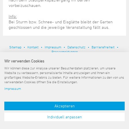
Steuer- und Abgabenangelegenheiten
Schulkindergarten
Schule
Wirtschaftsstruktur
Kulturzentrum Pumpwerk
vorbeizuschauen.
Formulare
Regionale Kooperationen
Stadt Wilhelmshaven
Unterkünfte
Umwelt-, Natur- und Klimaschutz
Stadtarchiv
Sterbefall
Maritime Meile
Info:
Online-Terminvergabe
Unternehmensnachfolge
Verkehr und Mobilität
Stadtbibliothek
Bei Sturm bzw. Schnee- und Eisglätte bleibt der Garten
Studium
Museen und Ausstellungen
Politik & Verwaltung
Unterstützung für ExistenzgründerInnen
geschlossen und die jeweilige Veranstaltung fällt aus.
Wohnen, Bauen
Volkshochschule
Umzug und Neubürger
Schiffe, Häfen und Meer erleben
Pressemitteilungen
Zukunftsregion JadeBay
Wahlen
Weiterbildung
Wohnen und Verbrauchen
Sportangebot
Ratsinformationssystem
Sitemap
Kontakt
Impressum
Datenschutz
Barrierefreiheit
Städtepartnerschaften
Pressemeldungen
Städtische Dienststellen
Wir verwenden Cookies
Stadtpark
Stadtrecht
Wir können diese zur Analyse unserer Besucherdaten platzieren, um unsere
Tag des offenen Denkmals
Website zu verbessern, personalisierte Inhalte anzuzeigen und Ihnen ein
Telefonverzeichnis
großartiges Website-Erlebnis zu bieten. Für weitere Informationen zu den von uns
Veranstaltungsorte
verwendeten Cookies öffnen Sie die Einstellungen.
Impressum
Akzeptieren
Individuell anpassen