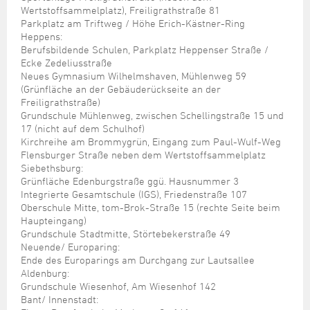
Wertstoffsammelplatz), Freiligrathstraße 81
Parkplatz am Triftweg / Höhe Erich-Kästner-Ring
Heppens:
Berufsbildende Schulen, Parkplatz Heppenser Straße /
Ecke Zedeliusstraße
Neues Gymnasium Wilhelmshaven, Mühlenweg 59
(Grünfläche an der Gebäuderückseite an der
Freiligrathstraße)
Grundschule Mühlenweg, zwischen Schellingstraße 15 und
17 (nicht auf dem Schulhof)
Kirchreihe am Brommygrün, Eingang zum Paul-Wulf-Weg
Flensburger Straße neben dem Wertstoffsammelplatz
Siebethsburg:
Grünfläche Edenburgstraße ggü. Hausnummer 3
Integrierte Gesamtschule (IGS), Friedenstraße 107
Oberschule Mitte, tom-Brok-Straße 15 (rechte Seite beim
Haupteingang)
Grundschule Stadtmitte, Störtebekerstraße 49
Neuende/ Europaring:
Ende des Europarings am Durchgang zur Lautsallee
Aldenburg:
Grundschule Wiesenhof, Am Wiesenhof 142
Bant/ Innenstadt: