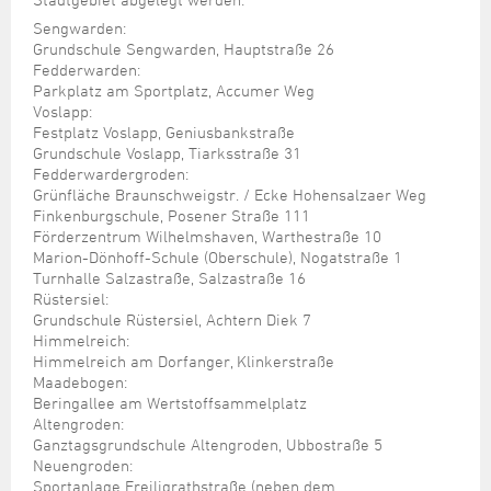
Steuer- und Abgabenangelegenheiten
Schulkindergarten
Schule
Wirtschaftsstruktur
Kulturzentrum Pumpwerk
Formulare
Regionale Kooperationen
Stadt Wilhelmshaven
Unterkünfte
Sengwarden:
Umwelt-, Natur- und Klimaschutz
Stadtarchiv
Grundschule Sengwarden, Hauptstraße 26
Sterbefall
Maritime Meile
Online-Terminvergabe
Unternehmensnachfolge
Fedderwarden:
Verkehr und Mobilität
Stadtbibliothek
Studium
Museen und Ausstellungen
Parkplatz am Sportplatz, Accumer Weg
Politik & Verwaltung
Unterstützung für ExistenzgründerInnen
Wohnen, Bauen
Volkshochschule
Voslapp:
Umzug und Neubürger
Schiffe, Häfen und Meer erleben
Festplatz Voslapp, Geniusbankstraße
Pressemitteilungen
Zukunftsregion JadeBay
Wahlen
Weiterbildung
Grundschule Voslapp, Tiarksstraße 31
Wohnen und Verbrauchen
Sportangebot
Ratsinformationssystem
Fedderwardergroden:
Grünfläche Braunschweigstr. / Ecke Hohensalzaer Weg
Städtepartnerschaften
Städtische Dienststellen
Finkenburgschule, Posener Straße 111
Stadtpark
Förderzentrum Wilhelmshaven, Warthestraße 10
Stadtrecht
Marion-Dönhoff-Schule (Oberschule), Nogatstraße 1
Tag des offenen Denkmals
Turnhalle Salzastraße, Salzastraße 16
Telefonverzeichnis
Rüstersiel:
Veranstaltungsorte
Grundschule Rüstersiel, Achtern Diek 7
Himmelreich:
Himmelreich am Dorfanger, Klinkerstraße
Maadebogen:
Beringallee am Wertstoffsammelplatz
Altengroden:
Ganztagsgrundschule Altengroden, Ubbostraße 5
Neuengroden:
Sportanlage Freiligrathstraße (neben dem