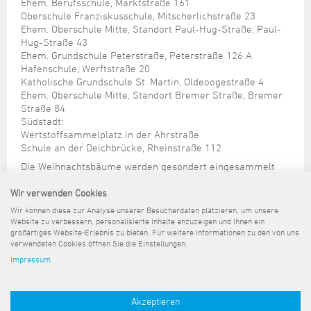
Ehem. Berufsschule, Marktstraße 161
Oberschule Franziskusschule, Mitscherlichstraße 23
Ehem. Oberschule Mitte, Standort Paul-Hug-Straße, Paul-
Hug-Straße 43
Ehem. Grundschule Peterstraße, Peterstraße 126 A
Hafenschule, Werftstraße 20
Katholische Grundschule St. Martin, Oldeoogestraße 4
Ehem. Oberschule Mitte, Standort Bremer Straße, Bremer
Straße 84
Südstadt:
Wertstoffsammelplatz in der Ahrstraße
Schule an der Deichbrücke, Rheinstraße 112
Die Weihnachtsbäume werden gesondert eingesammelt
und kommen anschließend in die Kompostierungsanlage.
Darum ist es wichtig, dass alle Weihnachtsbäume komplett
Wir verwenden Cookies
abgeschmückt sind. Künstliche Tannenbäume können über
Wir können diese zur Analyse unserer Besucherdaten platzieren, um unsere
den Restabfallbehälter entsorgt werden.
Website zu verbessern, personalisierte Inhalte anzuzeigen und Ihnen ein
großartiges Website-Erlebnis zu bieten. Für weitere Informationen zu den von uns
verwendeten Cookies öffnen Sie die Einstellungen.
Impressum
Sitemap
Kontakt
Impressum
Datenschutz
Barrierefreiheit
Pressemeldungen
Akzeptieren