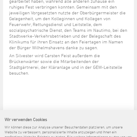
Steuer- und Abgabenangelegenheiten
Schulkindergarten
gearbeitet haben, während alle anderen zuhause ein
Schule
Wirtschaftsstruktur
Kulturzentrum Pumpwerk
ruhiges Fest verbringen konnten. Gemeinsam mit den
Formulare
Regionale Kooperationen
Stadt Wilhelmshaven
Unterkünfte
Umwelt-, Natur- und Klimaschutz
Stadtarchiv
jeweiligen Vorgesetzten nutzte der Oberbürgermeister die
Sterbefall
Maritime Meile
Online-Terminvergabe
Unternehmensnachfolge
Gelegenheit, um den Kolleginnen und Kollegen von
Verkehr und Mobilität
Stadtbibliothek
Feuerwehr, Rettungsdienst und Leitstelle, dem
Studium
Museen und Ausstellungen
Politik & Verwaltung
Unterstützung für ExistenzgründerInnen
sozialpsychatrische Dienst, den Teams im Nautimo, bei den
Wohnen, Bauen
Volkshochschule
Umzug und Neubürger
Schiffe, Häfen und Meer erleben
Stadtwerke-Verkehrsbetrieben und der Belegschaft des
Pressemitteilungen
Zukunftsregion JadeBay
Wahlen
Weiterbildung
Klinikums für ihren Einsatz an den Feiertagen im Namen
Wohnen und Verbrauchen
Sportangebot
der Bürger Wilhelmshavens danke zu sagen.
Ratsinformationssystem
Städtepartnerschaften
An Silvester wird Carsten Feist außerdem die
Städtische Dienststellen
Brückenwärter sowie die Mitarbeitenden der
Stadtpark
Stadtgärtnerei, der Kläranlage und in der GEW-Leitstelle
Stadtrecht
besuchen.
Tag des offenen Denkmals
Telefonverzeichnis
Veranstaltungsorte
Wir verwenden Cookies
Wir können diese zur Analyse unserer Besucherdaten platzieren, um unsere
Website zu verbessern, personalisierte Inhalte anzuzeigen und Ihnen ein
großartiges Website-Erlebnis zu bieten. Für weitere Informationen zu den von uns