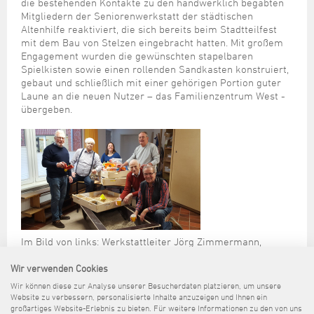
Steuer- und Abgabenangelegenheiten
Schulkindergarten
die bestehenden Kontakte zu den handwerklich begabten
Schule
Wirtschaftsstruktur
Kulturzentrum Pumpwerk
Mitgliedern der Seniorenwerkstatt der städtischen
Formulare
Regionale Kooperationen
Stadt Wilhelmshaven
Unterkünfte
Umwelt-, Natur- und Klimaschutz
Stadtarchiv
Altenhilfe reaktiviert, die sich bereits beim Stadtteilfest
Sterbefall
Maritime Meile
Online-Terminvergabe
Unternehmensnachfolge
mit dem Bau von Stelzen eingebracht hatten. Mit großem
Verkehr und Mobilität
Stadtbibliothek
Engagement wurden die gewünschten stapelbaren
Studium
Museen und Ausstellungen
Politik & Verwaltung
Unterstützung für ExistenzgründerInnen
Spielkisten sowie einen rollenden Sandkasten konstruiert,
Wohnen, Bauen
Volkshochschule
Umzug und Neubürger
Schiffe, Häfen und Meer erleben
gebaut und schließlich mit einer gehörigen Portion guter
Pressemitteilungen
Zukunftsregion JadeBay
Wahlen
Weiterbildung
Laune an die neuen Nutzer – das Familienzentrum West -
Wohnen und Verbrauchen
Sportangebot
übergeben.
Ratsinformationssystem
Städtepartnerschaften
Städtische Dienststellen
Stadtpark
Stadtrecht
Tag des offenen Denkmals
Telefonverzeichnis
Veranstaltungsorte
Im Bild von links: Werkstattleiter Jörg Zimmermann,
Rainer Marx, Imke Diefenbach-Janßen vom
Wir verwenden Cookies
Familienzentrum West, Detlef Ramin und Harald
Osterkamp. Es fehlt Eberhard Quast.
Wir können diese zur Analyse unserer Besucherdaten platzieren, um unsere
Foto: Familienzentrum West
Website zu verbessern, personalisierte Inhalte anzuzeigen und Ihnen ein
großartiges Website-Erlebnis zu bieten. Für weitere Informationen zu den von uns