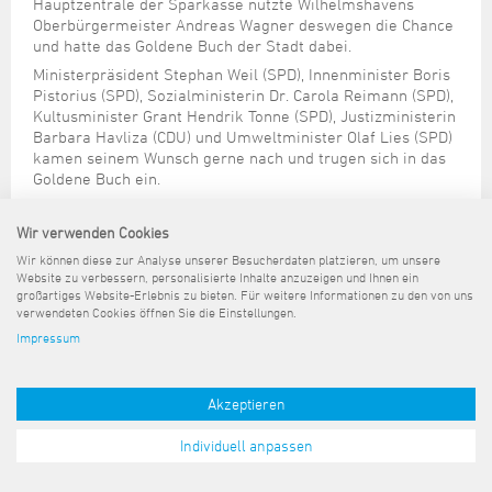
Steuer- und Abgabenangelegenheiten
Schulkindergarten
Hauptzentrale der Sparkasse nutzte Wilhelmshavens
Schule
Wirtschaftsstruktur
Kulturzentrum Pumpwerk
Oberbürgermeister Andreas Wagner deswegen die Chance
Formulare
Regionale Kooperationen
Stadt Wilhelmshaven
Unterkünfte
Umwelt-, Natur- und Klimaschutz
Stadtarchiv
und hatte das Goldene Buch der Stadt dabei.
Sterbefall
Maritime Meile
Online-Terminvergabe
Unternehmensnachfolge
Ministerpräsident Stephan Weil (SPD), Innenminister Boris
Verkehr und Mobilität
Stadtbibliothek
Studium
Museen und Ausstellungen
Pistorius (SPD), Sozialministerin Dr. Carola Reimann (SPD),
Politik & Verwaltung
Unterstützung für ExistenzgründerInnen
Wohnen, Bauen
Volkshochschule
Kultusminister Grant Hendrik Tonne (SPD), Justizministerin
Umzug und Neubürger
Schiffe, Häfen und Meer erleben
Pressemitteilungen
Zukunftsregion JadeBay
Barbara Havliza (CDU) und Umweltminister Olaf Lies (SPD)
Wahlen
Weiterbildung
kamen seinem Wunsch gerne nach und trugen sich in das
Wohnen und Verbrauchen
Sportangebot
Ratsinformationssystem
Goldene Buch ein.
Städtepartnerschaften
Städtische Dienststellen
Wir verwenden Cookies
Stadtpark
Stadtrecht
Wir können diese zur Analyse unserer Besucherdaten platzieren, um unsere
Tag des offenen Denkmals
Website zu verbessern, personalisierte Inhalte anzuzeigen und Ihnen ein
Telefonverzeichnis
großartiges Website-Erlebnis zu bieten. Für weitere Informationen zu den von uns
Veranstaltungsorte
verwendeten Cookies öffnen Sie die Einstellungen.
Impressum
Sitemap
Kontakt
Impressum
Datenschutz
Barrierefreiheit
Pressemeldungen
Akzeptieren
Individuell anpassen