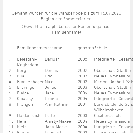
Gewählt wurden für die Wahlperiode bis zum 16.07.2020
(Beginn der Sommerferien):
( Gewählte in alphabetischer Reihenfolge nach
Familienname)
Familienname
Vorname
geboren
Schule
Bejestani-
Dariush
2005
Integrierte Gesamt
1
Moghadam
2
Berg
Dennis
2002
Oberschule Stadtmi
3
Bilau
Eric
2003
Neues Gymnasium 
4
Blankenhagen
Nico
2002
Marion-Dönhoff-Sch
5
Brünings
Jonas
2003
Oberschule Stadtmi
6
Budde
Jane
2004
Neues Gymnasium 
7
Cibulsky
Leonie
2004
Integrierte Gesamt
8
Frangen
Ann-Kathrin
2001
Berufsbildende Sc
Wilhelmshaven
9
Heidenreich
Lotte
2003
Cäcilienschule
10
Hera
Amely-Maxeen
2004
Neues Gymnasium 
11
Klein
Jana-Marie
2004
Integrierte Gesamt
12
Pieper
Lennard
2003
Franziskusschule