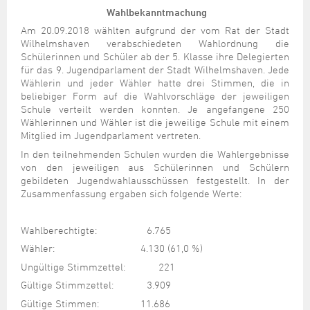
Steuer- und Abgabenangelegenheiten
Schulkindergarten
Schule
Wirtschaftsstruktur
Kulturzentrum Pumpwerk
Wahlbekanntmachung
Formulare
Regionale Kooperationen
Stadt Wilhelmshaven
Unterkünfte
Umwelt-, Natur- und Klimaschutz
Stadtarchiv
Am 20.09.2018 wählten aufgrund der vom Rat der Stadt
Sterbefall
Maritime Meile
Online-Terminvergabe
Unternehmensnachfolge
Wilhelmshaven verabschiedeten Wahlordnung die
Verkehr und Mobilität
Stadtbibliothek
Studium
Museen und Ausstellungen
Schülerinnen und Schüler ab der 5. Klasse ihre Delegierten
Politik & Verwaltung
Unterstützung für ExistenzgründerInnen
für das 9. Jugendparlament der Stadt Wilhelmshaven. Jede
Wohnen, Bauen
Volkshochschule
Umzug und Neubürger
Schiffe, Häfen und Meer erleben
Wählerin und jeder Wähler hatte drei Stimmen, die in
Pressemitteilungen
Zukunftsregion JadeBay
Wahlen
Weiterbildung
beliebiger Form auf die Wahlvorschläge der jeweiligen
Wohnen und Verbrauchen
Sportangebot
Ratsinformationssystem
Schule verteilt werden konnten. Je angefangene 250
Wählerinnen und Wähler ist die jeweilige Schule mit einem
Städtepartnerschaften
Städtische Dienststellen
Mitglied im Jugendparlament vertreten.
Stadtpark
In den teilnehmenden Schulen wurden die Wahlergebnisse
Stadtrecht
von den jeweiligen aus Schülerinnen und Schülern
Tag des offenen Denkmals
Telefonverzeichnis
gebildeten Jugendwahlausschüssen festgestellt. In der
Veranstaltungsorte
Zusammenfassung ergaben sich folgende Werte:
Wahlberechtigte: 6.765
Wähler: 4.130 (61,0 %)
Ungültige Stimmzettel: 221
Gültige Stimmzettel: 3.909
Gültige Stimmen: 11.686