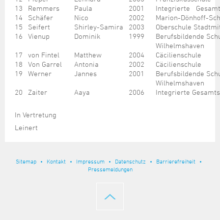
13
Remmers
Paula
2001
Integrierte Gesamt
14
Schäfer
Nico
2002
Marion-Dönhoff-Sch
15
Seifert
Shirley-Samira
2003
Oberschule Stadtmi
16
Vienup
Dominik
1999
Berufsbildende Sc
Wilhelmshaven
17
von Fintel
Matthew
2004
Cäcilienschule
18
Von Garrel
Antonia
2002
Cäcilienschule
19
Werner
Jannes
2001
Berufsbildende Sc
Wilhelmshaven
20
Zaiter
Aaya
2006
Integrierte Gesamt
In Vertretung
Leinert
Sitemap
Kontakt
Impressum
Datenschutz
Barrierefreiheit
Pressemeldungen