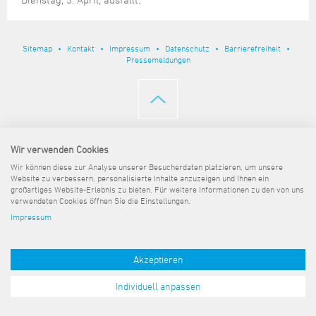
Steuer- und Abgabenangelegenheiten
Schulkindergarten
Schule
Wirtschaftsstruktur
Kulturzentrum Pumpwerk
Formulare
Regionale Kooperationen
Stadt Wilhelmshaven
Unterkünfte
Umwelt-, Natur- und Klimaschutz
Stadtarchiv
Sterbefall
Maritime Meile
Online-Terminvergabe
Unternehmensnachfolge
Verkehr und Mobilität
Stadtbibliothek
Sitemap
Kontakt
Impressum
Datenschutz
Barrierefreiheit
Studium
Museen und Ausstellungen
Pressemeldungen
Politik & Verwaltung
Unterstützung für ExistenzgründerInnen
Wohnen, Bauen
Volkshochschule
Umzug und Neubürger
Schiffe, Häfen und Meer erleben
Pressemitteilungen
Zukunftsregion JadeBay
Wahlen
Weiterbildung
Wohnen und Verbrauchen
Sportangebot
Ratsinformationssystem
Städtepartnerschaften
Städtische Dienststellen
Wir verwenden Cookies
Stadtpark
Stadtrecht
Wir können diese zur Analyse unserer Besucherdaten platzieren, um unsere
Tag des offenen Denkmals
Website zu verbessern, personalisierte Inhalte anzuzeigen und Ihnen ein
Telefonverzeichnis
großartiges Website-Erlebnis zu bieten. Für weitere Informationen zu den von uns
Veranstaltungsorte
verwendeten Cookies öffnen Sie die Einstellungen.
Impressum
Akzeptieren
Individuell anpassen