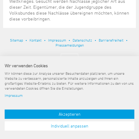
Steuer- und Abgabenangelegenheiten
Schulkindergarten
Weltkrieges. Gesucht werden Nachlässe jeglicher Art aus
Schule
Wirtschaftsstruktur
Kulturzentrum Pumpwerk
dieser Zeit. Eigentümer, die der Jugendgruppe des
Formulare
Regionale Kooperationen
Stadt Wilhelmshaven
Unterkünfte
Umwelt-, Natur- und Klimaschutz
Stadtarchiv
Volksbundes diese Nachlässe übereignen möchten, können
Sterbefall
Maritime Meile
Online-Terminvergabe
Unternehmensnachfolge
diese vorbeibringen.
Verkehr und Mobilität
Stadtbibliothek
Studium
Museen und Ausstellungen
Politik & Verwaltung
Unterstützung für ExistenzgründerInnen
Wohnen, Bauen
Volkshochschule
Umzug und Neubürger
Schiffe, Häfen und Meer erleben
Pressemitteilungen
Zukunftsregion JadeBay
Sitemap
Kontakt
Impressum
Datenschutz
Barrierefreiheit
Wahlen
Weiterbildung
Wohnen und Verbrauchen
Sportangebot
Pressemeldungen
Ratsinformationssystem
Städtepartnerschaften
Städtische Dienststellen
Wir verwenden Cookies
Stadtpark
Stadtrecht
Wir können diese zur Analyse unserer Besucherdaten platzieren, um unsere
Tag des offenen Denkmals
Website zu verbessern, personalisierte Inhalte anzuzeigen und Ihnen ein
Telefonverzeichnis
großartiges Website-Erlebnis zu bieten. Für weitere Informationen zu den von uns
Veranstaltungsorte
verwendeten Cookies öffnen Sie die Einstellungen.
Impressum
Akzeptieren
Individuell anpassen