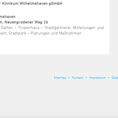
der Klinikum Wilhelmshaven gGmbH
lmshaven
ten, Neuengrodener Weg 26
Garten – Tropenhaus – Stadtgärtnerei; Mitteilungen und
ent, Stadtpark – Planungen und Maßnahmen
Sitemap
Kontakt
Impressum
Dat