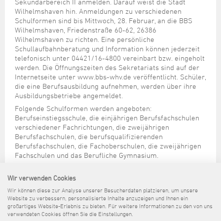
Steuer- und Abgabenangelegenheiten
Schulkindergarten
Sekundarbereich II anmelden. Darauf weist die Stadt
Schule
Wirtschaftsstruktur
Kulturzentrum Pumpwerk
Wilhelmshaven hin. Anmeldungen zu verschiedenen
Formulare
Regionale Kooperationen
Stadt Wilhelmshaven
Unterkünfte
Umwelt-, Natur- und Klimaschutz
Stadtarchiv
Schulformen sind bis Mittwoch, 28. Februar, an die BBS
Sterbefall
Maritime Meile
Online-Terminvergabe
Unternehmensnachfolge
Wilhelmshaven, Friedenstraße 60-62, 26386
Verkehr und Mobilität
Stadtbibliothek
Wilhelmshaven zu richten. Eine persönliche
Studium
Museen und Ausstellungen
Politik & Verwaltung
Unterstützung für ExistenzgründerInnen
Schullaufbahnberatung und Information können jederzeit
Wohnen, Bauen
Volkshochschule
Umzug und Neubürger
Schiffe, Häfen und Meer erleben
telefonisch unter 04421/16-4800 vereinbart bzw. eingeholt
Pressemitteilungen
Zukunftsregion JadeBay
Wahlen
Weiterbildung
werden. Die Öffnungszeiten des Sekretariats sind auf der
Wohnen und Verbrauchen
Sportangebot
Internetseite unter www.bbs-whv.de veröffentlicht. Schüler,
Ratsinformationssystem
die eine Berufsausbildung aufnehmen, werden über ihre
Städtepartnerschaften
Städtische Dienststellen
Ausbildungsbetriebe angemeldet.
Stadtpark
Folgende Schulformen werden angeboten:
Stadtrecht
Berufseinstiegsschule, die einjährigen Berufsfachschulen
Tag des offenen Denkmals
Telefonverzeichnis
verschiedener Fachrichtungen, die zweijährigen
Berufsfachschulen, die berufsqualifizierenden
Veranstaltungsorte
Berufsfachschulen, die Fachoberschulen, die zweijährigen
Fachschulen und das Berufliche Gymnasium.
Genauere Information zu den einzelnen Schulformen und
die entsprechenden Berufsfelder stehen auf der
Wir verwenden Cookies
Internetseite der Stadt Wilhelmshaven unter
Wir können diese zur Analyse unserer Besucherdaten platzieren, um unsere
www.wilhelmshaven.de/Bildung/Schulen/ zur Verfügung.
Website zu verbessern, personalisierte Inhalte anzuzeigen und Ihnen ein
großartiges Website-Erlebnis zu bieten. Für weitere Informationen zu den von uns
verwendeten Cookies öffnen Sie die Einstellungen.