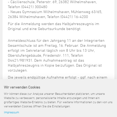
Steuer- und Abgabenangelegenheiten
Schulkindergarten
- Cäcilienschule, Peterstr. 69, 26382 Wilhelmshaven,
Schule
Wirtschaftsstruktur
Kulturzentrum Pumpwerk
Formulare
Regionale Kooperationen
Stadt Wilhelmshaven
Unterkünfte
Telefon (04421) 300480
Umwelt-, Natur- und Klimaschutz
Stadtarchiv
- Neues Gymnasium Wilhelmshaven, Mühlenweg 63/65,
Sterbefall
Maritime Meile
Online-Terminvergabe
Unternehmensnachfolge
26384 Wilhelmshaven, Telefon (04421) 16-4200
Verkehr und Mobilität
Stadtbibliothek
Studium
Museen und Ausstellungen
Für die Anmeldung werden das Halbjahreszeugnis im
Politik & Verwaltung
Unterstützung für ExistenzgründerInnen
Wohnen, Bauen
Volkshochschule
Original und eine Geburtsurkunde benötigt.
Umzug und Neubürger
Schiffe, Häfen und Meer erleben
Pressemitteilungen
Zukunftsregion JadeBay
Wahlen
Weiterbildung
Wohnen und Verbrauchen
Sportangebot
Anmeldeschluss für den Jahrgang 11 an der Integrierten
Ratsinformationssystem
Gesamtschule ist am Freitag, 16. Februar. Die Anmeldung
Städtepartnerschaften
Städtische Dienststellen
erfolgt im Sekretariat täglich von 8 Uhr bis 13 Uhr,
Stadtpark
Oberstufengebäude, Friedenstr. 111, Telefon
Stadtrecht
04421/981931. Dem Aufnahmeantrag ist das
Tag des offenen Denkmals
Halbjahreszeugnis in Kopie beizufügen. Das Original ist
Telefonverzeichnis
vorzulegen.
Veranstaltungsorte
Die jeweils endgültige Aufnahme erfolgt - ggf. nach einem
Ausgleich entsprechend der Kapazität der einzelnen
Schule - am Ende des laufenden Schuljahres mit der
Wir verwenden Cookies
Vorlage des Zeugnisses über den Erweiterten
Wir können diese zur Analyse unserer Besucherdaten platzieren, um unsere
Sekundarabschluss I.
Website zu verbessern, personalisierte Inhalte anzuzeigen und Ihnen ein
großartiges Website-Erlebnis zu bieten. Für weitere Informationen zu den von uns
verwendeten Cookies öffnen Sie die Einstellungen.
Impressum
Sitemap
Kontakt
Impressum
Datenschutz
Barrierefreiheit