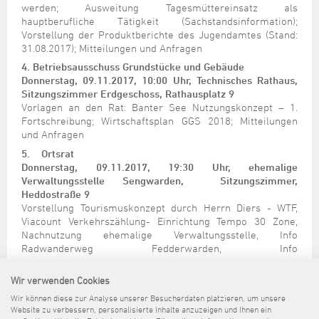
werden; Ausweitung Tagesmüttereinsatz als
hauptberufliche Tätigkeit (Sachstandsinformation);
Vorstellung der Produktberichte des Jugendamtes (Stand:
31.08.2017); Mitteilungen und Anfragen
4.
Betriebsausschuss Grundstücke und Gebäude
Donnerstag, 09.11.2017, 10:00 Uhr, Technisches Rathaus,
Sitzungszimmer Erdgeschoss, Rathausplatz 9
Vorlagen an den Rat: Banter See Nutzungskonzept – 1.
Fortschreibung; Wirtschaftsplan GGS 2018; Mitteilungen
und Anfragen
5.
Ortsrat
Donnerstag, 09.11.2017, 19:30 Uhr, ehemalige
Verwaltungsstelle Sengwarden, Sitzungszimmer,
Heddostraße 9
Vorstellung Tourismuskonzept durch Herrn Diers - WTF,
Viacount Verkehrszählung- Einrichtung Tempo 30 Zone,
Nachnutzung ehemalige Verwaltungsstelle, Info
Radwanderweg Fedderwarden, Info
Oberflächenentwässerung Breddewarder Weg,
Mitteilungen und Anfragen
Wir verwenden Cookies
Wagner
Wir können diese zur Analyse unserer Besucherdaten platzieren, um unsere
Oberbürgermeister
Website zu verbessern, personalisierte Inhalte anzuzeigen und Ihnen ein