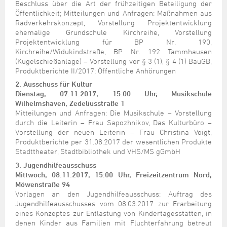
Beschluss über die Art der frühzeitigen Beteiligung der
Öffentlichkeit; Mitteilungen und Anfragen: Maßnahmen aus
Radverkehrskonzept, Vorstellung Projektentwicklung
ehemalige Grundschule Kirchreihe, Vorstellung
Projektentwicklung für BP Nr. 190,
Kirchreihe/Widukindstraße, BP Nr. 192 Tammhausen
(Kugelschießanlage) – Vorstellung vor § 3 (1), § 4 (1) BauGB,
Produktberichte II/2017; Öffentliche Anhörungen
2.
Ausschuss für Kultur
Dienstag, 07.11.2017, 15:00 Uhr, Musikschule
Wilhelmshaven, Zedeliusstraße 1
Mitteilungen und Anfragen: Die Musikschule – Vorstellung
durch die Leiterin – Frau Sapozhnikov, Das Kulturbüro –
Vorstellung der neuen Leiterin – Frau Christina Voigt,
Produktberichte per 31.08.2017 der wesentlichen Produkte
Stadttheater, Stadtbibliothek und VHS/MS gGmbH
3.
Jugendhilfeausschuss
Mittwoch, 08.11.2017, 15:00 Uhr, Freizeitzentrum Nord,
Möwenstraße 94
Vorlagen an den Jugendhilfeausschuss: Auftrag des
Jugendhilfeausschusses vom 08.03.2017 zur Erarbeitung
eines Konzeptes zur Entlastung von Kindertagesstätten, in
denen Kinder aus Familien mit Fluchterfahrung betreut