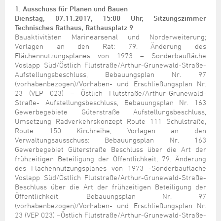
Steuer- und Abgabenangelegenheiten
Schulkindergarten
Schule
Wirtschaftsstruktur
Kulturzentrum Pumpwerk
1.
Ausschuss für Planen und Bauen
Formulare
Regionale Kooperationen
Stadt Wilhelmshaven
Unterkünfte
Umwelt-, Natur- und Klimaschutz
Stadtarchiv
Dienstag, 07.11.2017, 15:00 Uhr, Sitzungszimmer
Sterbefall
Maritime Meile
Technisches Rathaus, Rathausplatz 9
Online-Terminvergabe
Unternehmensnachfolge
Verkehr und Mobilität
Stadtbibliothek
Bauaktivitäten Marinearsenal und Norderweiterung;
Studium
Museen und Ausstellungen
Politik & Verwaltung
Unterstützung für ExistenzgründerInnen
Vorlagen an den Rat: 79. Änderung des
Wohnen, Bauen
Volkshochschule
Flächennutzungsplanes von 1973 – Sonderbaufläche
Umzug und Neubürger
Schiffe, Häfen und Meer erleben
Pressemitteilungen
Zukunftsregion JadeBay
Voslapp Süd/Östlich Flutstraße/Arthur-Grunewald-Straße-
Wahlen
Weiterbildung
Wohnen und Verbrauchen
Sportangebot
Aufstellungsbeschluss, Bebauungsplan Nr. 97
Ratsinformationssystem
(vorhabenbezogen)/Vorhaben- und Erschließungsplan Nr.
Städtepartnerschaften
23 (VEP 023) – Östlich Flutstraße/Arthur-Grunewald-
Städtische Dienststellen
Straße- Aufstellungsbeschluss, Bebauungsplan Nr. 163
Stadtpark
Stadtrecht
Gewerbegebiete Güterstraße Aufstellungsbeschluss,
Tag des offenen Denkmals
Umsetzung Radverkehrskonzept Route 111 Schulstraße,
Telefonverzeichnis
Route 150 Kirchreihe; Vorlagen an den
Veranstaltungsorte
Verwaltungsausschuss: Bebauungsplan Nr. 163
Gewerbegebiet Güterstraße Beschluss über die Art der
frühzeitigen Beteiligung der Öffentlichkeit, 79. Änderung
des Flächennutzungsplanes von 1973 -Sonderbaufläche
Voslapp Süd/Östlich Flutstraße/Arthur-Grunewald-Straße-
Beschluss über die Art der frühzeitigen Beteiligung der
Öffentlichkeit, Bebauungsplan Nr. 97
(vorhabenbezogen)/Vorhaben- und Erschließungsplan Nr.
23 (VEP 023) –Östlich Flutstraße/Arthur-Grunewald-Straße-