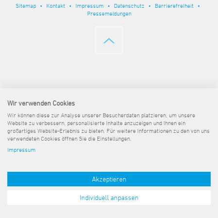
Steuer- und Abgabenangelegenheiten
Schulkindergarten
Sitemap
Kontakt
Impressum
Datenschutz
Barrierefreiheit
Schule
Wirtschaftsstruktur
Kulturzentrum Pumpwerk
Formulare
Regionale Kooperationen
Stadt Wilhelmshaven
Unterkünfte
Pressemeldungen
Umwelt-, Natur- und Klimaschutz
Stadtarchiv
Sterbefall
Maritime Meile
Online-Terminvergabe
Unternehmensnachfolge
Verkehr und Mobilität
Stadtbibliothek
Studium
Museen und Ausstellungen
Politik & Verwaltung
Unterstützung für ExistenzgründerInnen
Wohnen, Bauen
Volkshochschule
Umzug und Neubürger
Schiffe, Häfen und Meer erleben
Pressemitteilungen
Zukunftsregion JadeBay
Wahlen
Weiterbildung
Wohnen und Verbrauchen
Sportangebot
Ratsinformationssystem
Städtepartnerschaften
Städtische Dienststellen
Wir verwenden Cookies
Stadtpark
Stadtrecht
Wir können diese zur Analyse unserer Besucherdaten platzieren, um unsere
Tag des offenen Denkmals
Website zu verbessern, personalisierte Inhalte anzuzeigen und Ihnen ein
Telefonverzeichnis
großartiges Website-Erlebnis zu bieten. Für weitere Informationen zu den von uns
Veranstaltungsorte
verwendeten Cookies öffnen Sie die Einstellungen.
Impressum
Akzeptieren
Individuell anpassen